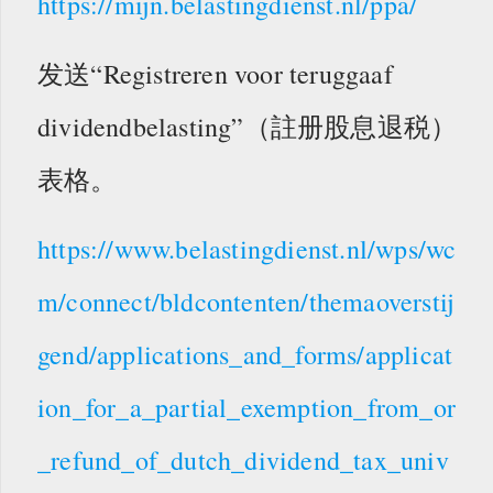
https://mijn.belastingdienst.nl/ppa/
发送“Registreren voor teruggaaf
dividendbelasting”（註册股息退税）
表格。
https://www.belastingdienst.nl/wps/wc
m/connect/bldcontenten/themaoverstij
gend/applications_and_forms/applicat
ion_for_a_partial_exemption_from_or
_refund_of_dutch_dividend_tax_univ