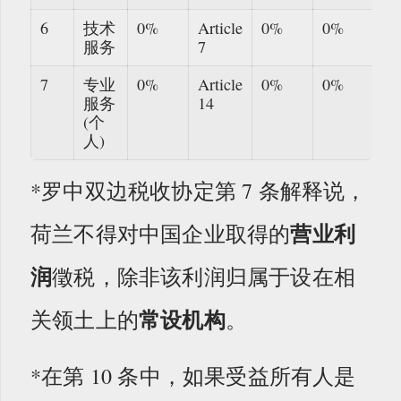
6
技术
0%
Article
0%
0%
服务
7
7
专业
0%
Article
0%
0%
服务
14
(个
人)
*罗中双边税收协定第 7 条解释说，
营业利
荷兰不得对中国企业取得的
润
徵税，除非该利润归属于设在相
常设机构
关领土上的
。
*在第 10 条中，如果受益所有人是