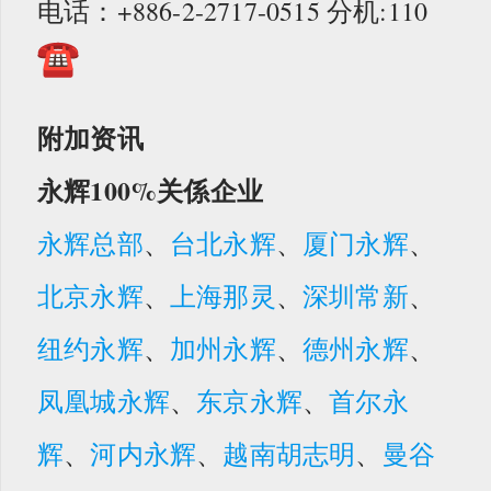
电话：+886-2-2717-0515 分机:110
附加资讯
永辉100%关係企业
永辉总部
、
台北永辉
、
厦门永辉
、
北京永辉
、
上海那灵
、
深圳常新
、
纽约永辉
、
加州永辉
、
德州永辉
、
凤凰城永辉
、
东京永辉
、
首尔永
辉
、
河内永辉
、
越南胡志明
、
曼谷