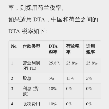
率，则採用荷兰税率。
如果适用 DTA，中国和荷兰之间的
DTA 税率如下:
No.
付款类型
DTA
荷兰税
适用
税率
率
税率
1
营业利润
25.8%
25.8%
25.8%
(有 PE)
2
股息
5%
15%
5%
3
利息 (货
10%
0%
0%
款)
4
版税费用
10%
0%
0%