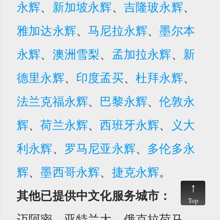
永辉
、
新加坡永辉
、
吉隆玻永辉
、
雅加达永辉
、
马尼拉永辉
、
墨尔本
永辉
、
澳洲雪梨
、
孟加拉永辉
、
新
德里永辉
、
印度孟买
、
杜拜永辉
、
法兰克福永辉
、
巴黎永辉
、
伦敦永
辉
、
荷兰永辉
、
西班牙永辉
、
义大
利永辉
、
罗马尼亚永辉
、
多伦多永
辉
、
墨西哥永辉
、
捷克永辉
。
其他已提供中文化服务城市：
Top
迈阿密、亚特兰大、俄克拉荷马、